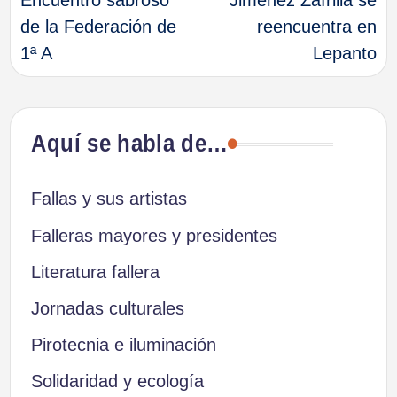
Encuentro sabroso
Jiménez Zafrilla se
de
de la Federación de
reencuentra en
1ª A
Lepanto
entradas
Aquí se habla de…
Fallas y sus artistas
Falleras mayores y presidentes
Literatura fallera
Jornadas culturales
Pirotecnia e iluminación
Solidaridad y ecología