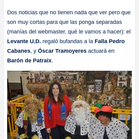
a
Dos noticias que no tienen nada que ver pero que
son muy cortas para que las ponga separadas
ll
(manías del webmaster, qué le vamos a hacer): el
a
Levante U.D.
regaló bufandas a la
Falla Pedro
Cabanes
, y
Óscar Tramoyeres
actuará en
s
Barón de Patraix
.