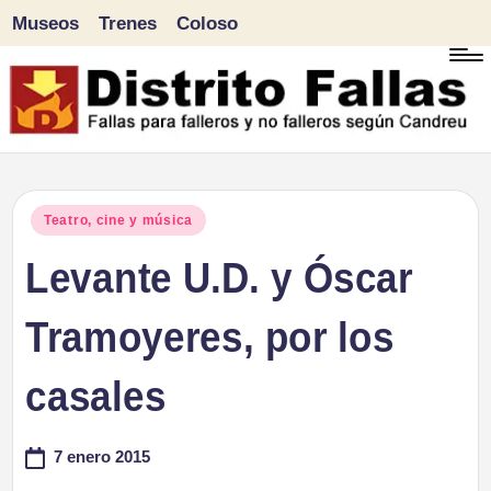
Museos
Trenes
Coloso
Saltar
al
contenido
D
Fallas
para
i
Publicado
Teatro, cine y música
falleros
en
Levante U.D. y Óscar
s
y
tr
Tramoyeres, por los
no
falleros
it
casales
según
o
Candreu
7 enero 2015
F