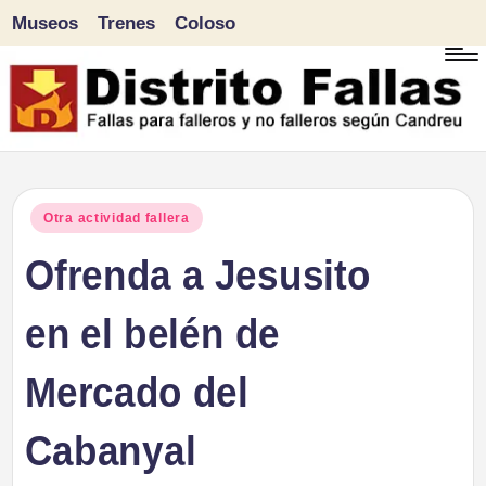
Museos
Trenes
Coloso
Saltar
al
contenido
D
Fallas
para
i
Publicado
Otra actividad fallera
falleros
en
Ofrenda a Jesusito
s
y
tr
en el belén de
no
falleros
it
Mercado del
según
o
Candreu
Cabanyal
F