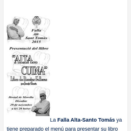
a
ll
a
s
La
Falla Alta-Santo Tomás
ya
tiene preparado el menú para presentar su libro