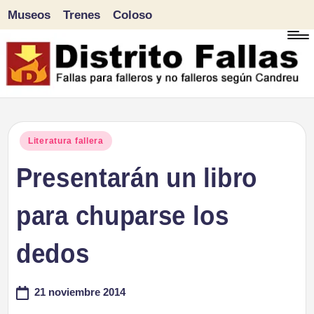
Museos
Trenes
Coloso
Saltar
al
contenido
D
Fallas
para
i
Publicado
Literatura fallera
falleros
en
Presentarán un libro
s
y
tr
para chuparse los
no
falleros
it
dedos
según
o
Candreu
21 noviembre 2014
F