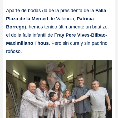
a
Aparte de bodas (la de la presidenta de la
Falla
Plaza de la Merced
de Valencia,
Patricia
ll
Borrego
), hemos tenido últimamente un bautizo:
a
el de la falla infantil de
Fray Pere Vives-Bilbao-
Maximiliano Thous
. Pero sin cura y sin padrino
s
roñoso.