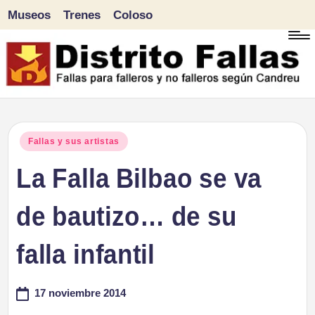
Museos
Trenes
Coloso
Saltar
al
contenido
D
Fallas
para
i
Publicado
Fallas y sus artistas
falleros
en
La Falla Bilbao se va
s
y
tr
de bautizo… de su
no
falleros
it
falla infantil
según
o
Candreu
17 noviembre 2014
F