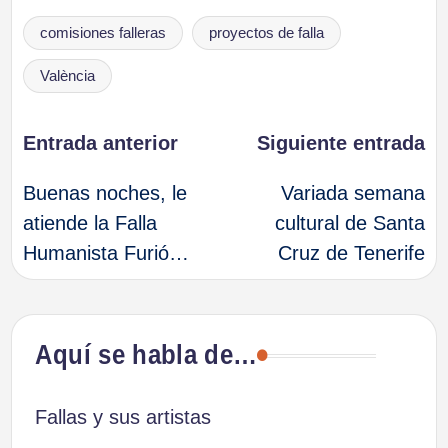
Etiquetas:
comisiones falleras
proyectos de falla
València
Navegación
Entrada anterior
Siguiente entrada
Buenas noches, le
Variada semana
de
atiende la Falla
cultural de Santa
Humanista Furió…
Cruz de Tenerife
entradas
Aquí se habla de…
Fallas y sus artistas