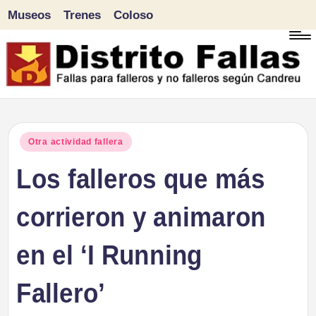
Museos
Trenes
Coloso
Saltar
al
contenido
D
Fallas
para
i
Publicado
Otra actividad fallera
falleros
en
Los falleros que más
s
y
tr
corrieron y animaron
no
falleros
it
en el ‘I Running
según
o
Candreu
Fallero’
F