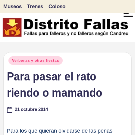
Museos
Trenes
Coloso
Saltar
al
contenido
D
Fallas
para
i
Publicado
Verbenas y otras fiestas
falleros
en
Para pasar el rato
s
y
tr
riendo o mamando
no
falleros
it
21 octubre 2014
según
o
Candreu
F
Para los que quieran olvidarse de las penas