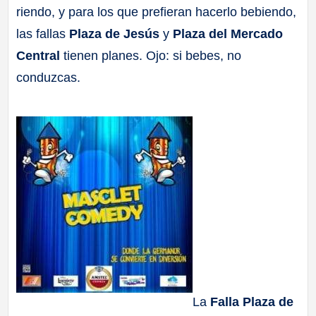
riendo, y para los que prefieran hacerlo bebiendo,
a
las fallas
Plaza de Jesús
y
Plaza del Mercado
ll
Central
tienen planes. Ojo: si bebes, no
conduzcas.
a
s
La
Falla Plaza de