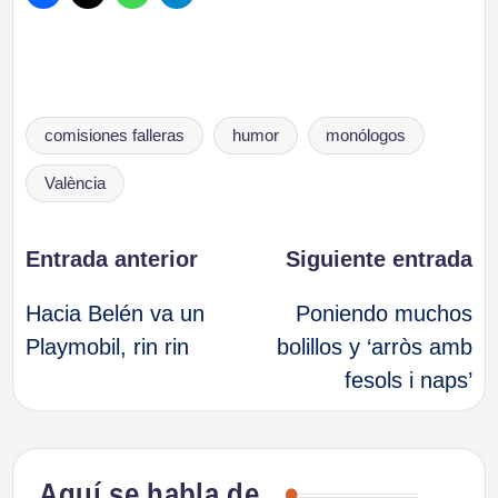
Etiquetas:
comisiones falleras
humor
monólogos
València
Navegación
Entrada anterior
Siguiente entrada
Hacia Belén va un
Poniendo muchos
de
Playmobil, rin rin
bolillos y ‘arròs amb
fesols i naps’
entradas
Aquí se habla de…