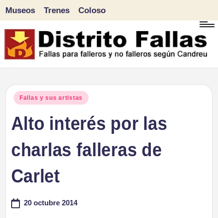
Museos
Trenes
Coloso
Saltar
al
contenido
D
Fallas
para
i
Publicado
Fallas y sus artistas
falleros
en
Alto interés por las
s
y
tr
charlas falleras de
no
falleros
it
Carlet
según
o
Candreu
20 octubre 2014
F