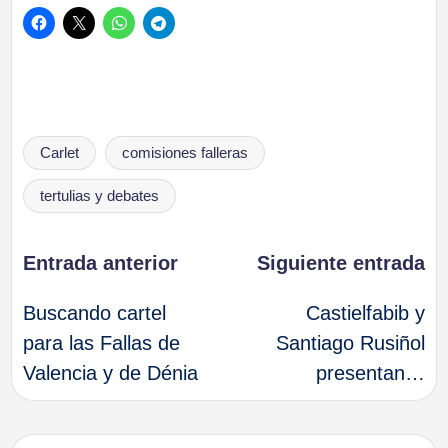
Etiquetas:
Carlet
comisiones falleras
tertulias y debates
Navegación
Entrada anterior
Siguiente entrada
Buscando cartel
Castielfabib y
de
para las Fallas de
Santiago Rusiñol
Valencia y de Dénia
presentan…
entradas