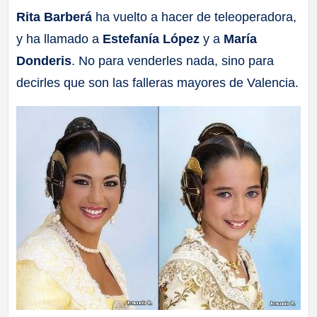
Rita Barberá
ha vuelto a hacer de teleoperadora,
a
y ha llamado a
Estefanía López
y a
María
ll
Donderis
. No para venderles nada, sino para
decirles que son las falleras mayores de Valencia.
a
s