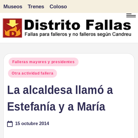
Museos
Trenes
Coloso
Saltar
al
contenido
D
Fallas
para
i
Publicado
Falleras mayores y presidentes
falleros
en
Otra actividad fallera
s
y
La alcaldesa llamó a
tr
no
falleros
Estefanía y a María
it
según
o
Candreu
15 octubre 2014
F