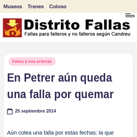
Museos
Trenes
Coloso
Saltar
al
contenido
D
Fallas
para
i
Publicado
Fallas y sus artistas
falleros
en
En Petrer aún queda
s
y
tr
una falla por quemar
no
falleros
it
25 septiembre 2014
según
o
Candreu
F
Aún colea una falla por estas fechas: la que