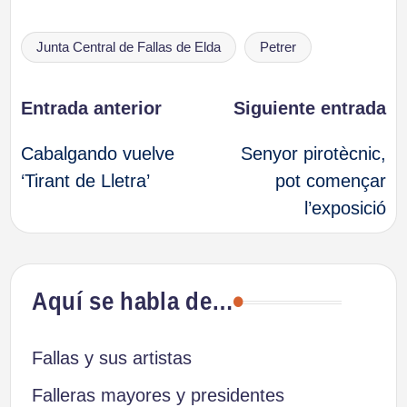
Etiquetas:
Junta Central de Fallas de Elda
Petrer
Navegación
Entrada anterior
Siguiente entrada
Cabalgando vuelve
Senyor pirotècnic,
de
‘Tirant de Lletra’
pot començar
l’exposició
entradas
Aquí se habla de…
Fallas y sus artistas
Falleras mayores y presidentes