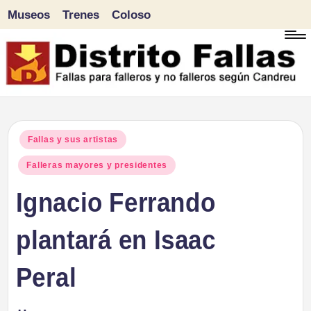
Museos
Trenes
Coloso
Saltar
al
contenido
D
Fallas
para
i
Publicado
Fallas y sus artistas
falleros
en
Falleras mayores y presidentes
s
y
Ignacio Ferrando
tr
no
falleros
plantará en Isaac
it
según
o
Peral
Candreu
F