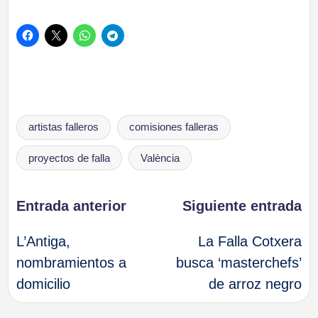
Etiquetas:
artistas falleros
comisiones falleras
proyectos de falla
València
Navegación
Entrada anterior
Siguiente entrada
L’Antiga,
La Falla Cotxera
de
nombramientos a
busca ‘masterchefs’
domicilio
de arroz negro
entradas