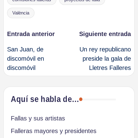
València
Navegación
Entrada anterior
Siguiente entrada
San Juan, de
Un rey republicano
de
discomóvil en
preside la gala de
discomóvil
Lletres Falleres
entradas
Aquí se habla de…
Fallas y sus artistas
Falleras mayores y presidentes