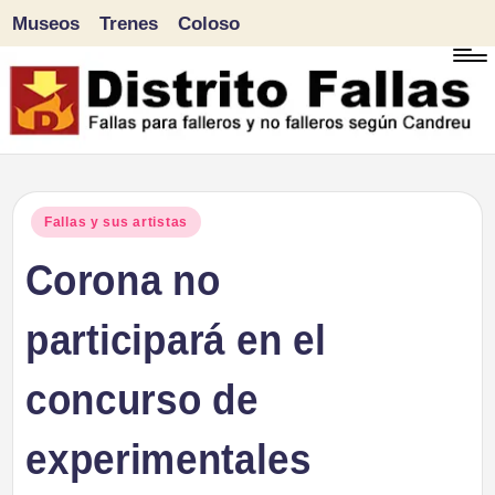
Museos
Trenes
Coloso
Saltar
al
contenido
D
Fallas
para
i
Publicado
Fallas y sus artistas
falleros
en
Corona no
s
y
tr
participará en el
no
falleros
it
concurso de
según
o
Candreu
experimentales
F