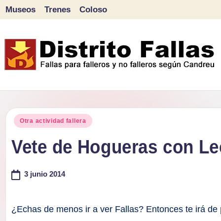
Museos
Trenes
Coloso
Saltar
al
contenido
D
Fallas
para
i
Publicado
falleros
Otra actividad fallera
s
en
y
Vete de Hogueras con L
tr
no
falleros
3 junio 2014
it
según
o
Candreu
¿Echas de menos ir a ver Fallas? Entonces te irá de 