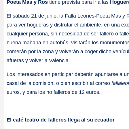
F
Poeta Mas y Ros
tiene prevista para ir a las
Hoguera
a
El sábado 21 de junio, la Falla Leones-Poeta Mas y R
para ver hogueras y disfrutar el ambiente, en una e
ll
cualquier persona, sin necesidad de ser fallero o fall
a
buena mañana en autobús, visitarán los monumentos 
comerán por la zona y volverán a coger dicho vehícul
s
afueras y volver a Valencia.
Los interesados en participar deberán apuntarse a un
casal de la comisión, o bien escribir al correo
fallal
euros, y para los no falleros de 12 euros.
El café teatro de falleros llega al su ecuador