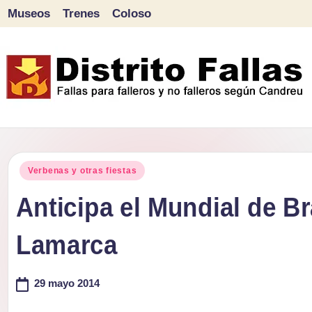
Museos
Trenes
Coloso
Saltar
al
contenido
D
Fallas
para
i
Publicado
falleros
Verbenas y otras fiestas
s
en
y
Anticipa el Mundial de Br
tr
no
Lamarca
falleros
it
según
o
29 mayo 2014
Candreu