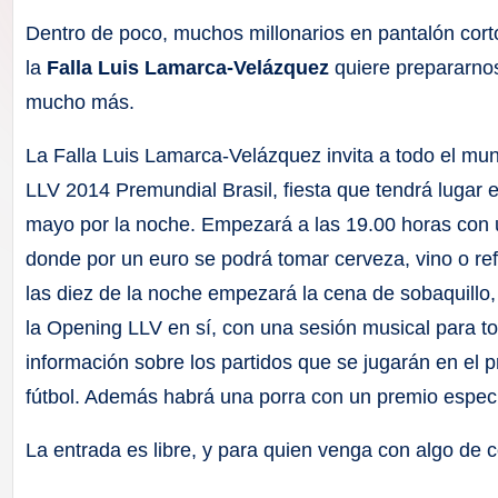
F
Dentro de poco, muchos millonarios en pantalón cort
a
la
Falla Luis Lamarca-Velázquez
quiere prepararnos
mucho más.
ll
La Falla Luis Lamarca-Velázquez invita a todo el m
a
LLV 2014 Premundial Brasil, fiesta que tendrá lugar
s
mayo por la noche. Empezará a las 19.00 horas con u
donde por un euro se podrá tomar cerveza, vino o ref
las diez de la noche empezará la cena de sobaquillo
la Opening LLV en sí, con una sesión musical para t
información sobre los partidos que se jugarán en el 
fútbol. Además habrá una porra con un premio especi
La entrada es libre, y para quien venga con algo de c