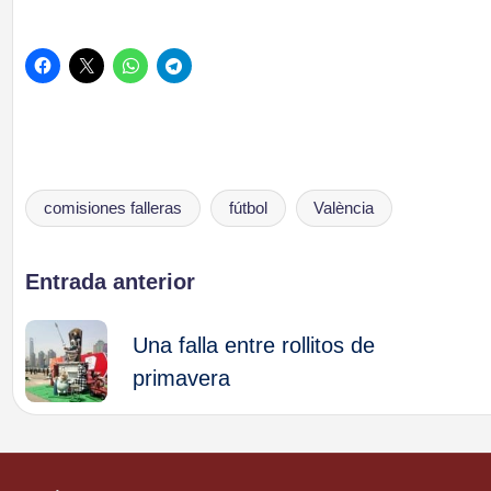
comisiones falleras
fútbol
València
Etiquetas:
Navegación
Entrada anterior
de
Una falla entre rollitos de
primavera
entradas