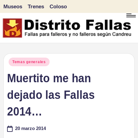
Museos
Trenes
Coloso
Saltar
al
contenido
D
Fallas
para
i
Publicado
Temas generales
falleros
en
Muertito me han
s
y
tr
dejado las Fallas
no
falleros
it
2014…
según
o
Candreu
20 marzo 2014
F