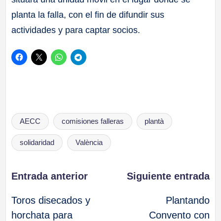
planta la falla, con el fin de difundir sus
actividades y para captar socios.
Etiquetas:
AECC
comisiones falleras
plantà
solidaridad
València
Navegación
Entrada anterior
Siguiente entrada
Toros disecados y
Plantando
de
horchata para
Convento con