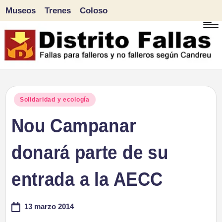
Museos
Trenes
Coloso
Saltar
al
contenido
D
Fallas
para
i
Publicado
Solidaridad y ecología
falleros
en
Nou Campanar
s
y
tr
donará parte de su
no
falleros
it
entrada a la AECC
según
o
Candreu
13 marzo 2014
F