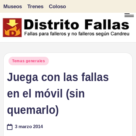
Museos
Trenes
Coloso
Saltar
al
contenido
D
Fallas
para
i
Publicado
Temas generales
falleros
en
Juega con las fallas
s
y
tr
en el móvil (sin
no
falleros
it
quemarlo)
según
o
Candreu
3 marzo 2014
F