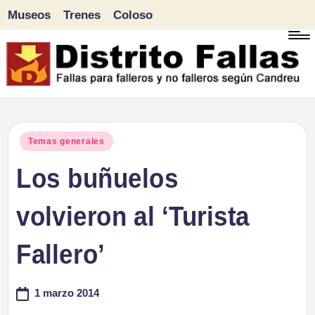
Museos
Trenes
Coloso
Saltar
al
contenido
D
Fallas
para
i
Publicado
Temas generales
falleros
en
Los buñuelos
s
y
tr
volvieron al ‘Turista
no
falleros
it
Fallero’
según
o
Candreu
1 marzo 2014
F