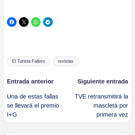
Etiquetas:
El Turista Fallero
revistas
Navegación
Entrada anterior
Siguiente entrada
Una de estas fallas
TVE retransmitirá la
de
se llevará el premio
mascletà por
I+G
primera vez
entradas