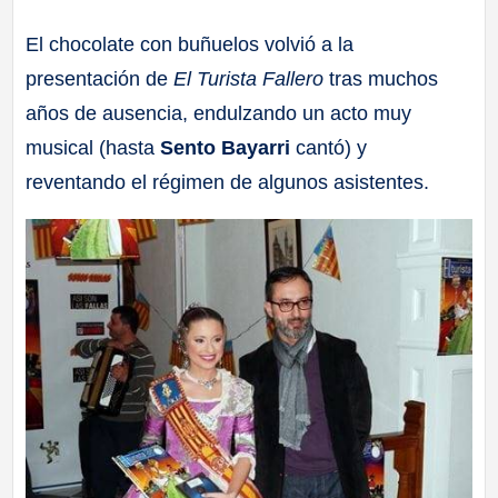
a
El chocolate con buñuelos volvió a la
presentación de
El Turista Fallero
tras muchos
ll
años de ausencia, endulzando un acto muy
a
musical (hasta
Sento Bayarri
cantó) y
reventando el régimen de algunos asistentes.
s