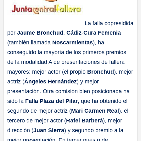
La falla copresidida
por
Jaume Bronchud
,
Cádiz-Cura Femenia
(también llamada
Noscarmientas
), ha
conseguido la mayoría de los primeros premios
de la modalidad A de presentaciones de fallera
mayores: mejor actor (el propio
Bronchud
), mejor
actriz (
Ángeles Hernández
) y mejor
presentación. Otra comisión bien posicionada ha
sido la
Falla Plaza del Pilar
, que ha obtenido el
segundo de mejor actriz (
Mari Carmen Real
), el
tercero de mejor actor (
Rafel Barberà
), mejor
dirección (
Juan Sierra
) y segundo premio a la
mejor presentación. En tercer puesto de