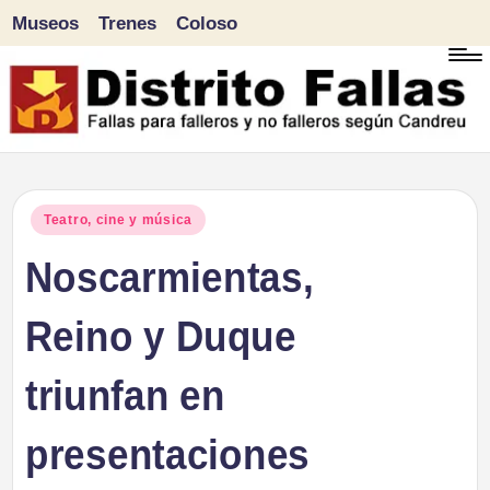
Museos
Trenes
Coloso
Saltar
al
contenido
D
Fallas
para
i
Publicado
Teatro, cine y música
falleros
en
Noscarmientas,
s
y
tr
Reino y Duque
no
falleros
it
triunfan en
según
o
Candreu
presentaciones
F