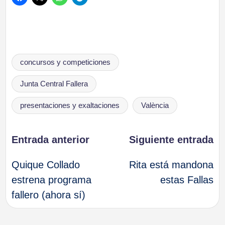
Etiquetas:
concursos y competiciones
Junta Central Fallera
presentaciones y exaltaciones
València
Navegación
Entrada anterior
Siguiente entrada
Quique Collado
Rita está mandona
de
estrena programa
estas Fallas
fallero (ahora sí)
entradas