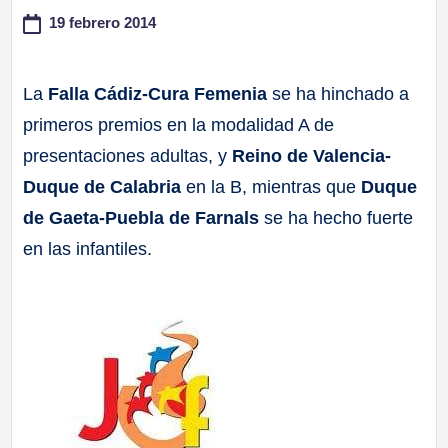
19 febrero 2014
a
ll
La
Falla Cádiz-Cura Femenia
se ha hinchado a
primeros premios en la modalidad A de
a
presentaciones adultas, y
Reino de Valencia-
s
Duque de Calabria
en la B, mientras que
Duque
de Gaeta-Puebla de Farnals
se ha hecho fuerte
en las infantiles.