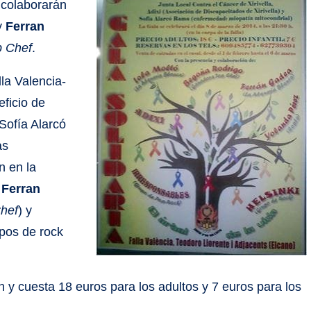
 colaborarán
y
Ferran
p Chef
.
lla Valencia-
eficio de
 Sofía Alarcó
as
n en la
,
Ferran
hef
) y
upos de rock
n y cuesta 18 euros para los adultos y 7 euros para los