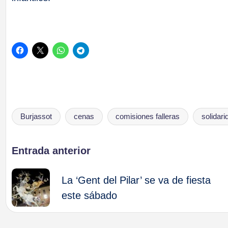
Burjassot
cenas
comisiones falleras
solidari
Etiquetas:
Navegación
Entrada anterior
de
La ‘Gent del Pilar’ se va de fiesta
este sábado
entradas