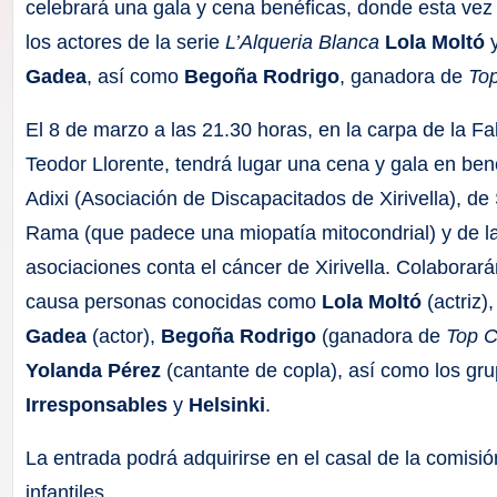
F
celebrará una gala y cena benéficas, donde esta vez
los actores de la serie
L’Alqueria Blanca
Lola Moltó
a
Gadea
, así como
Begoña Rodrigo
, ganadora de
To
ll
El 8 de marzo a las 21.30 horas, en la carpa de la Fa
a
Teodor Llorente, tendrá lugar una cena y gala en ben
Adixi (Asociación de Discapacitados de Xirivella), de
s
Rama (que padece una miopatía mitocondrial) y de l
asociaciones conta el cáncer de Xirivella. Colaborará
causa personas conocidas como
Lola Moltó
(actriz)
Gadea
(actor),
Begoña Rodrigo
(ganadora de
Top C
Yolanda Pérez
(cantante de copla), así como los gr
Irresponsables
y
Helsinki
.
La entrada podrá adquirirse en el casal de la comisió
infantiles.