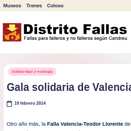
Museos
Trenes
Coloso
Saltar
al
contenido
D
Fallas
para
i
Publicado
falleros
Solidaridad y ecología
s
en
y
Gala solidaria de Valenc
tr
no
falleros
19 febrero 2014
it
según
o
Candreu
Otro año más, la
Falla Valencia-Teodor Llorente
de 