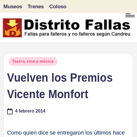
Museos
Trenes
Coloso
Saltar
al
contenido
D
Fallas
para
i
Publicado
Teatro, cine y música
falleros
en
Vuelven los Premios
s
y
tr
Vicente Monfort
no
falleros
it
4 febrero 2014
según
o
Candreu
F
Como quien dice se entregaron los últimos hace