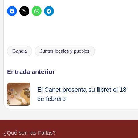
Gandia
Juntas locales y pueblos
Etiquetas:
Navegación
Entrada anterior
de
El Canet presenta su llibret el 18
de febrero
entradas
¿Qué son las Fallas?