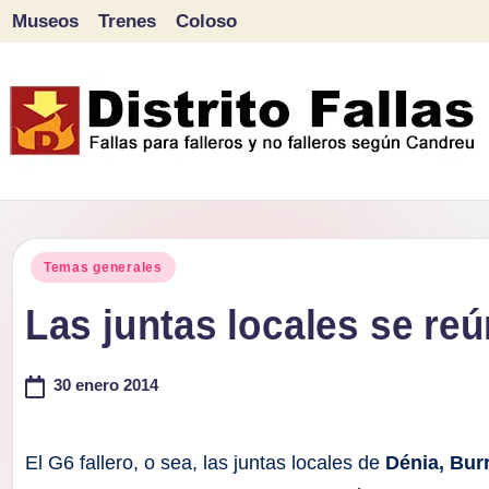
Museos
Trenes
Coloso
Saltar
al
contenido
D
Fallas
para
i
Publicado
falleros
Temas generales
s
en
y
Las juntas locales se re
tr
no
falleros
30 enero 2014
it
según
o
Candreu
El G6 fallero, o sea, las juntas locales de
Dénia, Burr