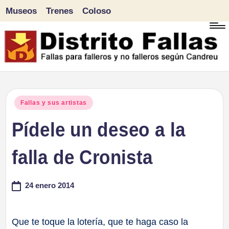
Museos
Trenes
Coloso
Saltar
al
contenido
D
Fallas
para
i
Publicado
Fallas y sus artistas
falleros
en
Pídele un deseo a la
s
y
tr
falla de Cronista
no
falleros
it
24 enero 2014
según
o
Candreu
F
Que te toque la lotería, que te haga caso la