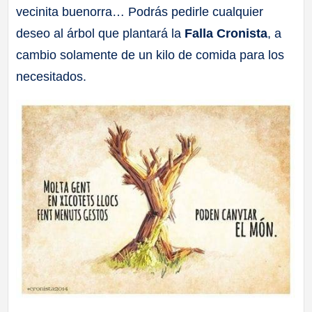
vecinita buenorra… Podrás pedirle cualquier
a
deseo al árbol que plantará la
Falla Cronista
, a
ll
cambio solamente de un kilo de comida para los
necesitados.
a
s