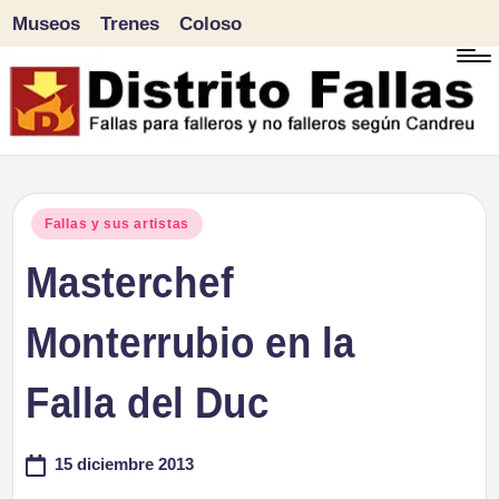
Museos
Trenes
Coloso
Saltar
al
contenido
D
Fallas
para
i
Publicado
Fallas y sus artistas
falleros
en
Masterchef
s
y
tr
Monterrubio en la
no
falleros
it
Falla del Duc
según
o
Candreu
15 diciembre 2013
F