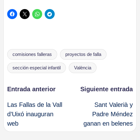
Etiquetas:
comisiones falleras
proyectos de falla
sección especial infantil
València
Navegación
Entrada anterior
Siguiente entrada
Las Fallas de la Vall
Sant Valerià y
de
d’Uixó inauguran
Padre Méndez
web
ganan en belenes
entradas