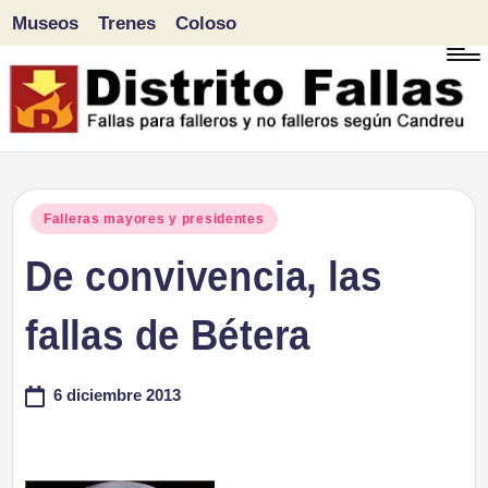
Museos
Trenes
Coloso
Saltar
al
contenido
D
Fallas
para
i
Publicado
Falleras mayores y presidentes
falleros
en
De convivencia, las
s
y
tr
fallas de Bétera
no
falleros
it
6 diciembre 2013
según
o
Candreu
F