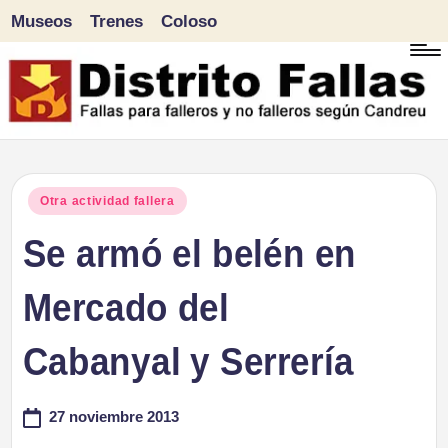
Museos
Trenes
Coloso
Saltar
al
contenido
D
Fallas
para
i
Publicado
Otra actividad fallera
falleros
en
Se armó el belén en
s
y
tr
Mercado del
no
falleros
it
Cabanyal y Serrería
según
o
Candreu
27 noviembre 2013
F