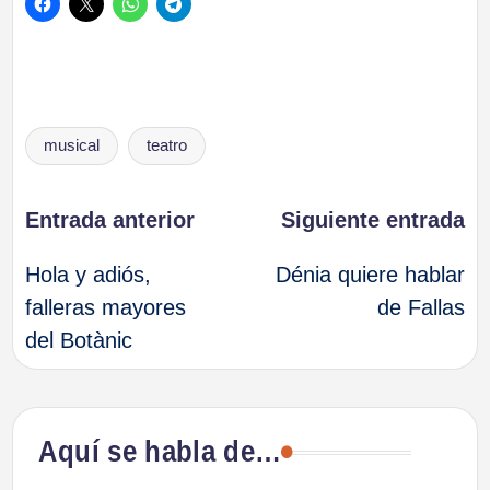
Etiquetas:
musical
teatro
Navegación
Entrada anterior
Siguiente entrada
Hola y adiós,
Dénia quiere hablar
de
falleras mayores
de Fallas
del Botànic
entradas
Aquí se habla de…