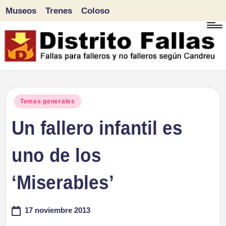
Museos
Trenes
Coloso
Saltar
al
contenido
D
Fallas
para
i
Publicado
Temas generales
falleros
en
Un fallero infantil es
s
y
tr
uno de los
no
falleros
it
‘Miserables’
según
o
Candreu
17 noviembre 2013
F