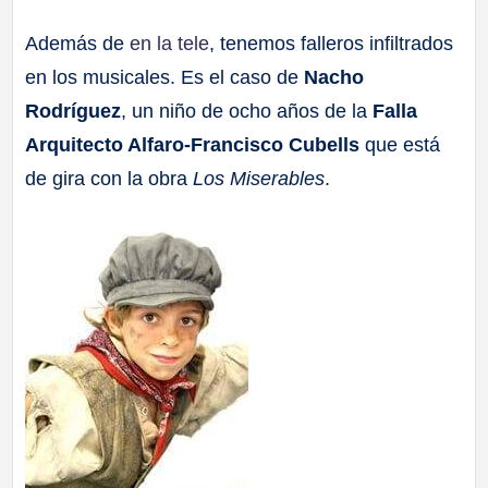
a
Además de
en la tele
, tenemos falleros infiltrados
en los musicales. Es el caso de
Nacho
ll
Rodríguez
, un niño de ocho años de la
Falla
a
Arquitecto Alfaro-Francisco Cubells
que está
de gira con la obra
Los Miserables
.
s