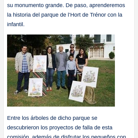
su monumento grande. De paso, aprenderemos
a
la historia del parque de l’Hort de Trénor con la
ll
infantil.
a
s
Entre los árboles de dicho parque se
descubrieron los proyectos de falla de esta
comisión, además de disfrutar los pequeños con