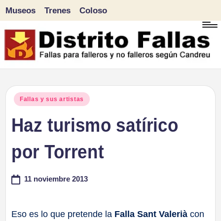
Museos
Trenes
Coloso
Saltar
al
contenido
D
Fallas
para
i
Publicado
Fallas y sus artistas
falleros
en
Haz turismo satírico
s
y
tr
por Torrent
no
falleros
it
11 noviembre 2013
según
o
Candreu
F
Eso es lo que pretende la
Falla Sant Valerià
con