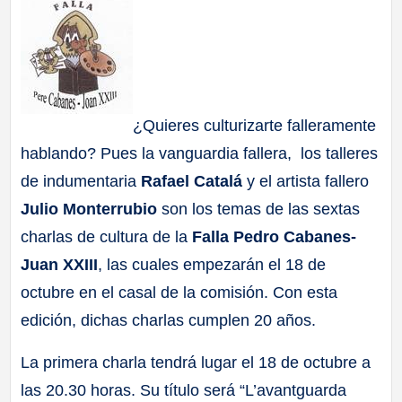
a
ll
a
¿Quieres culturizarte falleramente
hablando? Pues la vanguardia fallera, los talleres
s
de indumentaria
Rafael Catalá
y el artista fallero
Julio Monterrubio
son los temas de las sextas
charlas de cultura de la
Falla Pedro Cabanes-
Juan XXIII
, las cuales empezarán el 18 de
octubre en el casal de la comisión. Con esta
edición, dichas charlas cumplen 20 años.
La primera charla tendrá lugar el 18 de octubre a
las 20.30 horas. Su título será “L’avantguarda