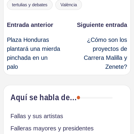
tertulias y debates
València
Navegación
Entrada anterior
Siguiente entrada
Plaza Honduras
¿Cómo son los
de
plantará una mierda
proyectos de
pinchada en un
Carrera Malilla y
entradas
palo
Zenete?
Aquí se habla de…
Fallas y sus artistas
Falleras mayores y presidentes