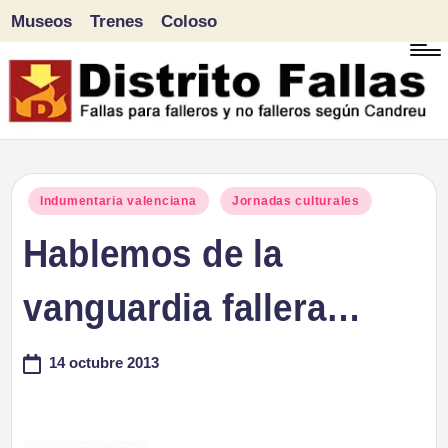
Museos
Trenes
Coloso
Saltar
al
contenido
D
Fallas
para
i
Publicado
Indumentaria valenciana
Jornadas culturales
falleros
en
Hablemos de la
s
y
tr
vanguardia fallera…
no
falleros
it
14 octubre 2013
según
o
Candreu
F