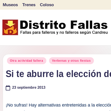
Museos
Trenes
Coloso
Saltar
al
contenido
D
Fallas
para
i
Publicado
falleros
Otra actividad fallera
Verbenas y otras fiestas
s
en
y
Si te aburre la elección 
tr
no
falleros
23 septiembre 2013
it
según
o
Candreu
¡No sufras! Hay alternativas entretenidas a la elecci