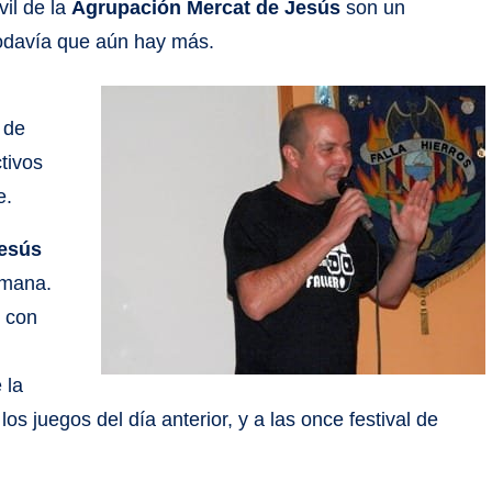
vil de la
Agrupación Mercat de Jesús
son un
todavía que aún hay más.
 de
tivos
e.
Jesús
emana.
s con
 la
os juegos del día anterior, y a las once festival de