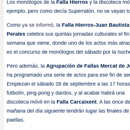
F
Los monólogos de la
Falla Hierros
y la discoteca mó
ejemplo, pero como decía Superratón, no se vayan 
a
Como
ya se informó
, la
Falla Hierros-Juan Bautista
ll
Perales
celebra sus quintas jornadas culturales el fin
a
semana que viene, donde uno de los actos más atrac
es el concurso de monólogos del sábado por la noch
s
Pero además, la
Agrupación de Fallas Mercat de 
ha programado una serie de actos para ese fin de s
Empiezan el sábado 28 de septiembre a las 17 hora
futbolín, ping-pong y dardos, y al acabar habrá una
discoteca móvil en la
Falla Carcaixent
. A las once de
mañana del día siguiente tendrán lugar las finales de l
paellas.