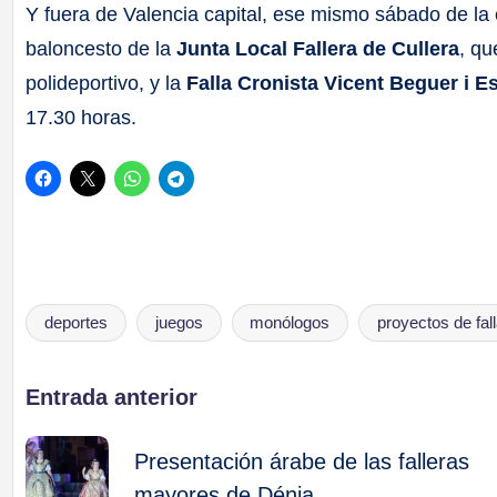
Y fuera de Valencia capital, ese mismo sábado de la 
baloncesto de la
Junta Local Fallera de Cullera
, q
polideportivo, y la
Falla Cronista Vicent Beguer i E
17.30 horas.
deportes
juegos
monólogos
proyectos de fal
Etiquetas:
Navegación
Entrada anterior
de
Presentación árabe de las falleras
mayores de Dénia