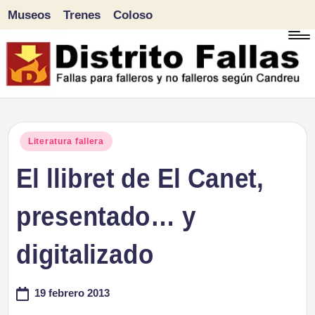
Museos
Trenes
Coloso
Saltar
al
contenido
D
Fallas
para
i
Publicado
Literatura fallera
falleros
en
El llibret de El Canet,
s
y
tr
presentado… y
no
falleros
it
digitalizado
según
o
Candreu
19 febrero 2013
F