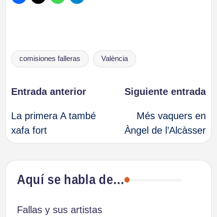
Etiquetas:
comisiones falleras
València
Navegación
Entrada anterior
Siguiente entrada
La primera A també
Més vaquers en
de
xafa fort
Àngel de l’Alcàsser
entradas
Aquí se habla de…
Fallas y sus artistas