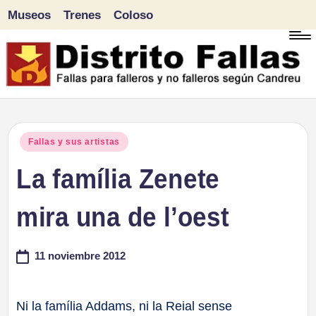
Museos
Trenes
Coloso
Saltar
al
contenido
D
Fallas
para
i
Publicado
Fallas y sus artistas
falleros
en
La família Zenete
s
y
tr
mira una de l’oest
no
falleros
it
11 noviembre 2012
según
o
Candreu
F
Ni la família Addams, ni la Reial sense