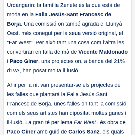
Urdangarín: la família Zenete és la que està de
a
moda en la
Falla Jesús-Sant Francesc de
ll
Borja
. Una comissió on també agrada el Llunyà
Oest, més conegut per la seua versió original, el
a
“Far West”. Per això tant una cosa com l’altra les
convertiran en falla de mà de
Vicente Maldonado
s
i
Paco Giner
, uns projectes on, a banda del 21%
d’IVA, han posat molta il·lusió.
Ahir per la nit van presentar-se els projectes de
les falles que plantarà la Falla Jesús-Sant
Francesc de Borja, unes falles on tant la comissió
com els seus artistes han dipositat moltes ganes i
il·lusió. La gran té per lema
Far West
i és obra de
Paco Giner
amb guió de
Carlos Sanz
, els quals