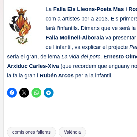
F
La
Falla Els Lleons-Poeta Mas i Ro
a
com a artistes per a 2013. Els prime
farà l’infantils. Dimarts que ve serà l
ll
Falla Molinell-Alboraia
va presentar 
a
de l’infantil, va explicar el projecte
Pen
seria el gran, de lema
La vida del porc
.
Ernesto Olm
s
Arxiduc Carles-Xiva
(que recordem que enguany no e
la falla gran i
Rubén Arcos
per a la infantil.
comisiones falleras
València
Etiquetas: