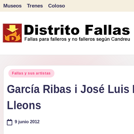
Museos
Trenes
Coloso
Saltar
al
contenido
D
Fallas
para
i
Publicado
falleros
Fallas y sus artistas
s
en
y
García Ribas i José Luis 
tr
no
Lleons
falleros
it
según
o
9 junio 2012
Candreu