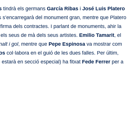
s
tindrà els germans
García Ribas
i
José Luis Platero
rs s’encarregarà del monument gran, mentre que Platero
a firma dels contractes. I parlant de monuments, ahir la
els seus de mà dels seus artistes.
Emilio Tamarit
, el
alt i gol
, mentre que
Pepe Espinosa
va mostrar com
os
col·labora en el guió de les dues falles. Per últim,
starà en secció especial) ha fitxat
Fede Ferrer
per a