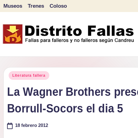
Museos
Trenes
Coloso
Saltar
al
contenido
D
Fallas
para
i
Publicado
falleros
Literatura fallera
s
en
y
La Wagner Brothers presen
tr
no
Borrull-Socors el dia 5
falleros
it
según
o
18 febrero 2012
Candreu