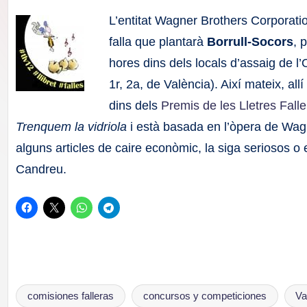
F
L’entitat Wagner Brothers Corporation
a
falla que plantarà
Borrull-Socors
, 
hores dins dels locals d’assaig de l
ll
1r, 2a, de València). Així mateix, al
a
dins dels
Premis de les Lletres Fall
Trenquem la vidriola
i està basada en l’òpera de Wa
s
alguns articles de caire econòmic, la siga seriosos o 
Candreu.
comisiones falleras
concursos y competiciones
Va
Etiquetas: