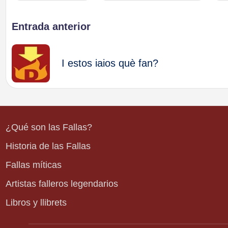
Navegación
Entrada anterior
de
I estos iaios què fan?
entradas
¿Qué son las Fallas?
Historia de las Fallas
Fallas míticas
Artistas falleros legendarios
Libros y llibrets