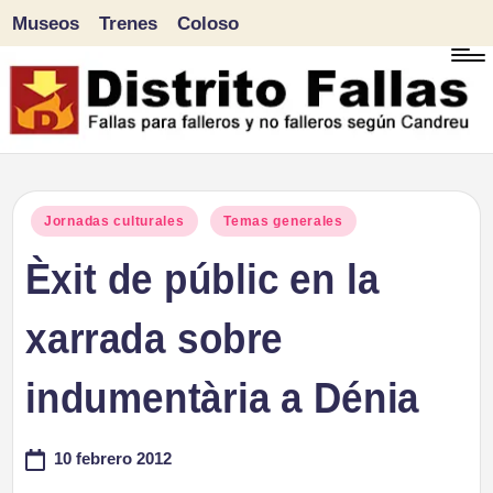
Museos
Trenes
Coloso
Saltar
al
contenido
D
Fallas
para
i
Publicado
Jornadas culturales
Temas generales
falleros
en
Èxit de públic en la
s
y
tr
xarrada sobre
no
falleros
it
indumentària a Dénia
según
o
Candreu
10 febrero 2012
F