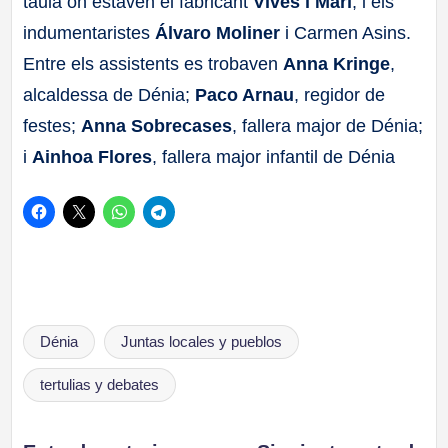
taula on estaven el fabricant
Vives i Marí
, i els
indumentaristes
Álvaro Moliner
i Carmen Asins.
Entre els assistents es trobaven
Anna Kringe
,
alcaldessa de Dénia;
Paco Arnau
, regidor de
festes;
Anna Sobrecases
, fallera major de Dénia;
i
Ainhoa Flores
, fallera major infantil de Dénia
Etiquetas:
Dénia
Juntas locales y pueblos
tertulias y debates