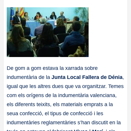
a
ll
a
s
De gom a gom estava la xarrada sobre
indumentària de la
Junta Local Fallera de Dénia
,
igual que les altres dues que va organitzar. Temes
com els orígens de la indumentària valenciana,
els diferents teixits, els materials emprats a la
seua confecció, el tipus de confecció i les
indumentàries reglamentàries s’han discutit en la