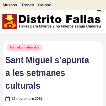
Museos
Trenes
Coloso
Saltar
al
contenido
D
Fallas
para
i
Publicado
Jornadas culturales
falleros
en
Sant Miguel s’apunta
s
y
tr
a les setmanes
no
falleros
it
culturals
según
o
Candreu
22 noviembre 2011
F