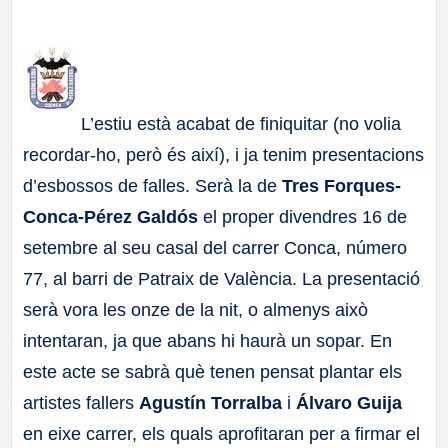
a
ll
L’estiu està acabat de finiquitar (no volia
a
recordar-ho, però és així), i ja tenim presentacions
s
d’esbossos de falles. Serà la de
Tres Forques-
Conca-Pérez Galdós
el proper divendres 16 de
setembre al seu casal del carrer Conca, número
77, al barri de Patraix de València. La presentació
serà vora les onze de la nit, o almenys això
intentaran, ja que abans hi haurà un sopar. En
este acte se sabrà què tenen pensat plantar els
artistes fallers
Agustín Torralba
i
Álvaro Guija
en eixe carrer, els quals aprofitaran per a firmar el