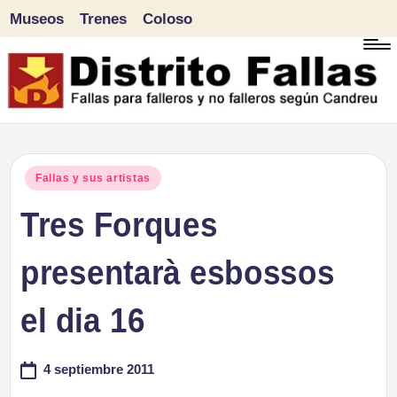
Museos
Trenes
Coloso
Saltar
al
contenido
D
Fallas
para
i
Publicado
Fallas y sus artistas
falleros
en
Tres Forques
s
y
tr
presentarà esbossos
no
falleros
it
el dia 16
según
o
Candreu
4 septiembre 2011
F