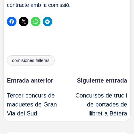
contracte amb la comissió.
Etiquetas:
comisiones falleras
Navegación
Entrada anterior
Siguiente entrada
Tercer concurs de
Concursos de truc i
de
maquetes de Gran
de portades de
Via del Sud
llibret a Bétera
entradas