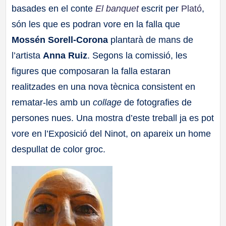
basades en el conte
El banquet
escrit per
Plató
,
a
són les que es podran vore en la falla que
ll
Mossén Sorell-Corona
plantarà de mans de
l’artista
Anna Ruiz
. Segons la comissió, les
a
figures que composaran la falla estaran
realitzades en una nova tècnica consistent en
s
rematar-les amb un
collage
de fotografies de
persones nues. Una mostra d’este treball ja es pot
vore en l’Exposició del Ninot, on apareix un home
despullat de color groc.