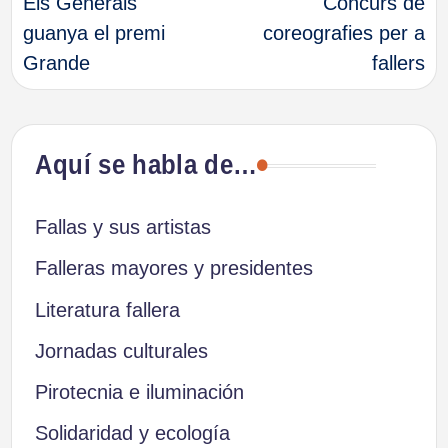
Els Generals
Concurs de
de
guanya el premi
coreografies per a
Grande
fallers
entradas
Aquí se habla de…
Fallas y sus artistas
Falleras mayores y presidentes
Literatura fallera
Jornadas culturales
Pirotecnia e iluminación
Solidaridad y ecología