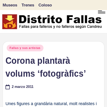
Museos
Trenes
Coloso
Saltar
al
contenido
D
Fallas
para
i
Publicado
Fallas y sus artistas
falleros
en
Corona plantarà
s
y
tr
volums ‘fotogràfics’
no
falleros
it
2 marzo 2011
según
o
Candreu
F
Unes figures a grandària natural, molt realistes i