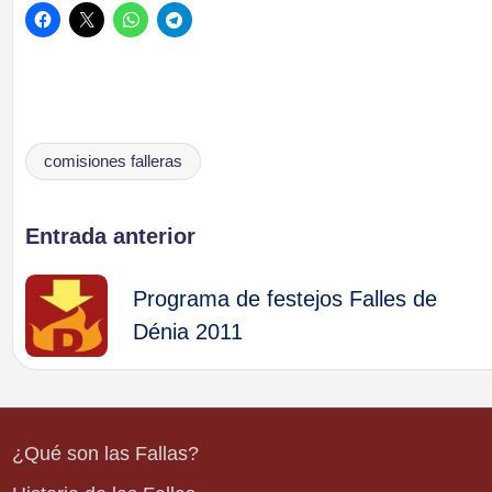
comisiones falleras
Etiquetas:
Navegación
Entrada anterior
de
Programa de festejos Falles de
Dénia 2011
entradas
¿Qué son las Fallas?