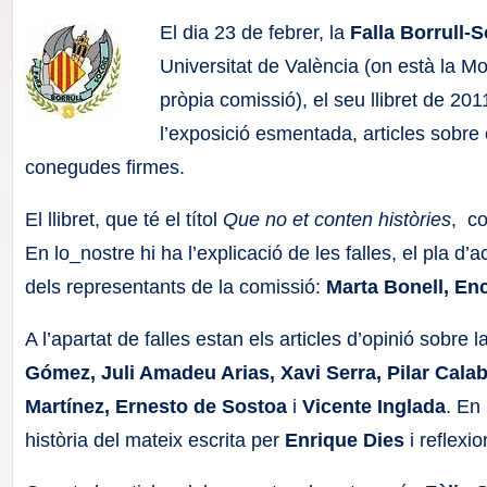
F
El dia 23 de febrer, la
Falla Borrull-
a
Universitat de València (on està la 
pròpia comissió), el seu llibret de 20
ll
l’exposició esmentada, articles sobre e
a
conegudes firmes.
s
El llibret, que té el títol
Que no et conten històries
, co
En lo_nostre hi ha l’explicació de les falles, el pla d’a
dels representants de la comissió:
Marta Bonell, En
A l’apartat de falles estan els articles d’opinió sobre l
Gómez, Juli Amadeu Arias, Xavi Serra, Pilar Cala
Martínez, Ernesto de Sostoa
i
Vicente Inglada
. En
història del mateix escrita per
Enrique Dies
i reflexio