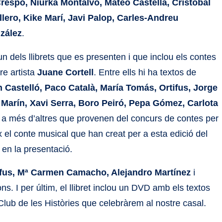
Crespo, Niurka Montalvo, Mateo Castella, Cristóbal
ero, Kike Marí, Javi Palop, Carles-Andreu
zález
.
un dels llibrets que es presenten i que inclou els contes
re artista
Juane Cortell
. Entre ells hi ha textos de
 Castelló, Paco Català, María Tomás, Ortifus, Jorge
 Marín, Xavi Serra, Boro Peiró, Pepa Gómez, Carlota
, a més d’altres que provenen del concurs de contes per
x el conte musical que han creat per a esta edició del
à en la presentació.
ifus, Mª Carmen Camacho, Alejandro Martínez
i
ns. I per últim, el llibret inclou un DVD amb els textos
lub de les Històries que celebràrem al nostre casal.