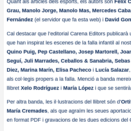
Quant als articles dels esports, els autors són
Fèlix 
Grau, Manolo Jorge, Manolo Mas, Mercedes Caball
Fernández
(el servidor que fa esta web) i
David Gon
Cal destacar que l’editorial Carena Editors publicarà 
que han inspirat les escenes de la falla infantil al nost
Quino Puig, Pep Castellano, Josep Martorell, Joan
Seguí, Juli Marrades, Ceballos & Sanabria, Sebas
Diez, Marina Marín, Elisa Pacheco
i
Lucía Salazar
als col·legis propers a la falla. Menció a banda merei
llibret
Xelo Rodríguez
i
María López
i que se sentir
Per altra banda, les il·lustracions del llibret són d’
Ort
María Cremades
, als que agraïm les seues aportacio
en format PDF i gravacions de les dues edicions del C