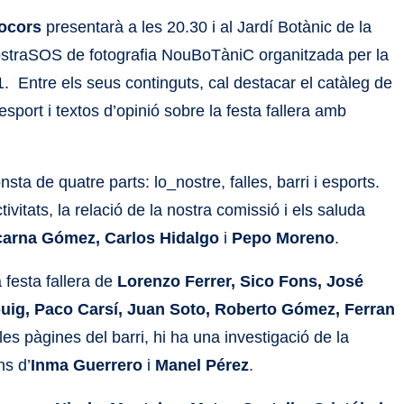
Socors
presentarà a les 20.30 i al Jardí Botànic de la
MostraSOS de fotografia NouBoTàniC organitzada per la
11. Entre els seus continguts, cal destacar el catàleg de
sport i textos d’opinió sobre la festa fallera amb
nsta de quatre parts: lo_nostre, falles, barri i esports.
ctivitats, la relació de la nostra comissió i els saluda
carna Gómez, Carlos Hidalgo
i
Pepo Moreno
.
a festa fallera de
Lorenzo Ferrer, Sico Fons, José
buig, Paco Carsí, Juan Soto, Roberto Gómez, Ferran
 les pàgines del barri, hi ha una investigació de la
ns d’
Inma Guerrero
i
Manel Pérez
.