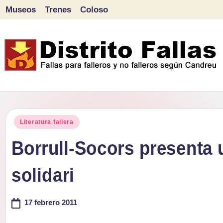
Museos
Trenes
Coloso
Saltar
al
contenido
D
Fallas
para
i
Publicado
falleros
Literatura fallera
s
en
y
Borrull-Socors presenta un
tr
no
solidari
falleros
it
según
o
17 febrero 2011
Candreu