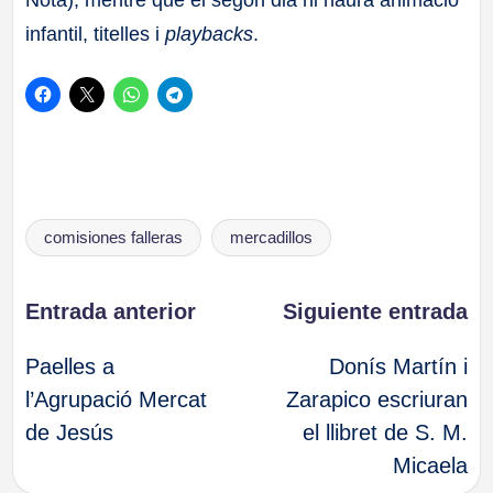
infantil, titelles i
playbacks
.
Etiquetas:
comisiones falleras
mercadillos
Navegación
Entrada anterior
Siguiente entrada
Paelles a
Donís Martín i
de
l’Agrupació Mercat
Zarapico escriuran
de Jesús
el llibret de S. M.
entradas
Micaela