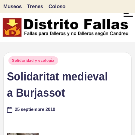
Museos
Trenes
Coloso
Saltar
al
contenido
D
Fallas
para
i
Publicado
Solidaridad y ecología
falleros
en
Solidaritat medieval
s
y
tr
a Burjassot
no
falleros
it
25 septiembre 2010
según
o
Candreu
F