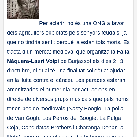
a
Per aclarir: no és una ONG a favor
ll
dels agricultors explotats pels senyors feudals, ja
a
que no tindria sentit perquè ja estan tots morts. Es
tracta d’un mercat medieval que organitza la
Falla
s
Náquera-Lauri Volpi
de Burjassot els dies 2 i 3
d’octubre, el qual té una finalitat solidària: ajudar
en la lluita contra el càncer. Les parades estaran
amenitzades el primer dia per actuacions en
directe de diversos grups musicals que pels noms
tenen poc de medievals (Nasty Boogie, La polla
de Van Gogh, Los Perros del Boogie, La Pulga
Coja, Candidatas Brothers i Charanga Donan la
Nota), mentre que el segon dia hi haurà animació