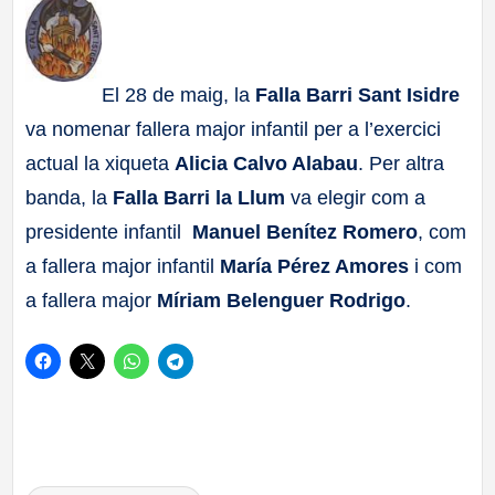
a
ll
El 28 de maig, la
Falla Barri Sant Isidre
va nomenar fallera major infantil per a l’exercici
a
actual la xiqueta
Alicia Calvo Alabau
. Per altra
s
banda, la
Falla Barri la Llum
va elegir com a
presidente infantil
Manuel Benítez Romero
, com
a fallera major infantil
María Pérez Amores
i com
a fallera major
Míriam Belenguer Rodrigo
.
Etiquetas: