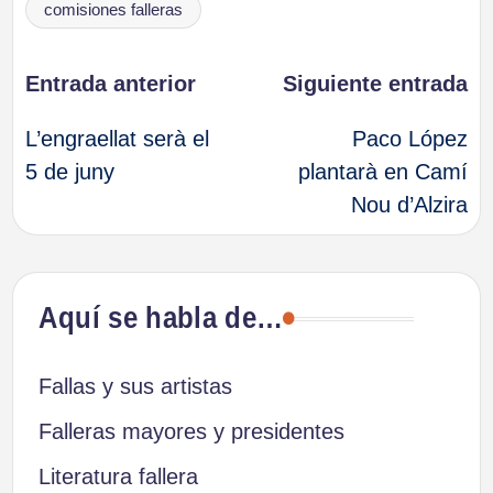
comisiones falleras
Navegación
Entrada anterior
Siguiente entrada
L’engraellat serà el
Paco López
de
5 de juny
plantarà en Camí
Nou d’Alzira
entradas
Aquí se habla de…
Fallas y sus artistas
Falleras mayores y presidentes
Literatura fallera