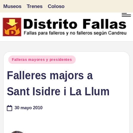
Museos
Trenes
Coloso
Saltar
al
contenido
D
Fallas
para
i
Publicado
Falleras mayores y presidentes
falleros
en
Falleres majors a
s
y
tr
Sant Isidre i La Llum
no
falleros
it
30 mayo 2010
según
o
Candreu
F