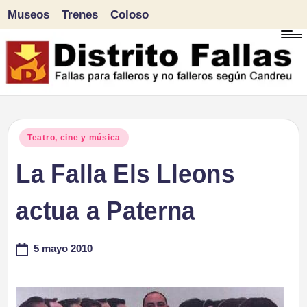
Museos
Trenes
Coloso
Saltar
al
contenido
D
Fallas
para
i
Publicado
Teatro, cine y música
falleros
en
La Falla Els Lleons
s
y
tr
actua a Paterna
no
falleros
it
5 mayo 2010
según
o
Candreu
F