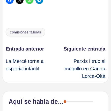
Etiquetas:
comisiones falleras
Navegación
Entrada anterior
Siguiente entrada
La Mercé torna a
Parxís i truc al
de
especial infantil
mogolló en García
Lorca-Oltá
entradas
Aquí se habla de…