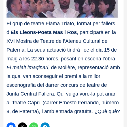
a
ll
El grup de teatre Flama Triato, format per fallers
d’
Els Lleons-Poeta Mas i Ros
,
participarà en la
a
XVI Mostra de Teatre de l’Ateneu Cultural de
s
Paterna. La seua actuació tindrà lloc el dia 15 de
maig a les 22.30 hores, posant en escena l’obra
El malalt imaginari
, de Molière, representació amb
la qual van aconseguir el premi a la millor
escenografia del darrer concurs de teatre de
Junta Central Fallera. Qui vulga vore-la pot anar
al Teatre Capri (carrer Ernesto Ferrando, número
9, de Paterna), i amb entrada gratuïta. ¿Què què?