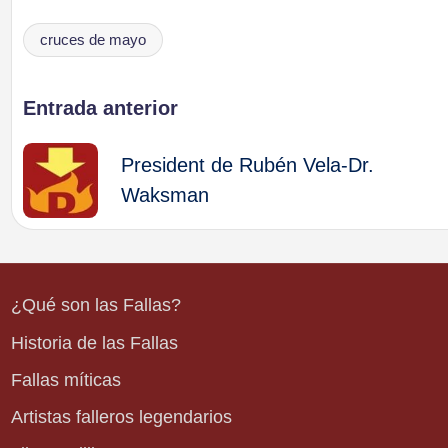
cruces de mayo
Etiquetas:
Navegación
Entrada anterior
de
President de Rubén Vela-Dr.
Waksman
entradas
¿Qué son las Fallas?
Historia de las Fallas
Fallas míticas
Artistas falleros legendarios