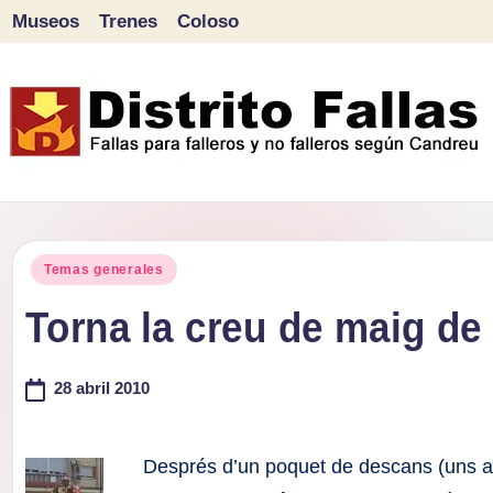
Museos
Trenes
Coloso
Saltar
al
contenido
D
Fallas
para
i
Publicado
falleros
Temas generales
s
en
y
Torna la creu de maig de
tr
no
falleros
28 abril 2010
it
según
o
Candreu
Després d’un poquet de descans (uns an