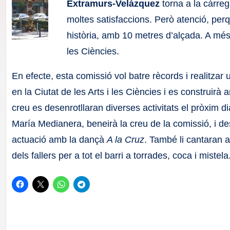
F
Extramurs-Velázquez
torna a la càrre
moltes satisfaccions. Però atenció, perq
a
història, amb 10 metres d’alçada. A més
ll
les Ciències.
a
En efecte, esta comissió vol batre rècords i realitzar
en la Ciutat de les Arts i les Ciències i es construirà 
s
creu es desenrotllaran diverses activitats el pròxim dia
María Medianera, beneirà la creu de la comissió, i d
actuació amb la dançà
A la Cruz
. També li cantaran a
dels fallers per a tot el barri a torrades, coca i mistela