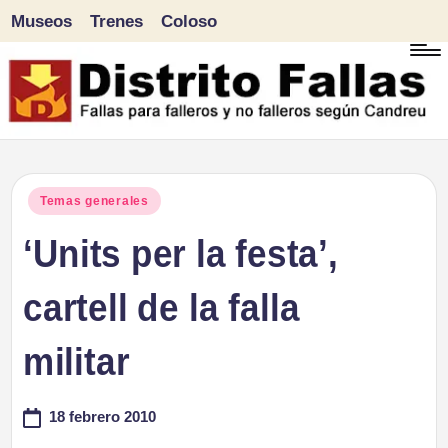
Museos
Trenes
Coloso
Saltar
al
contenido
D
Fallas
para
i
Publicado
Temas generales
falleros
en
‘Units per la festa’,
s
y
tr
cartell de la falla
no
falleros
it
militar
según
o
Candreu
18 febrero 2010
F