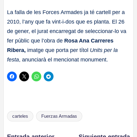
a
La falla de les Forces Armades ja té cartell per a
2010, l’any que fa vint-i-dos que es planta. El 26
ll
de gener, el jurat encarregat de seleccionar-lo va
a
fer públic que l’obra de
Rosa Ana Carreres
Ribera,
imatge que porta per títol
Units per la
s
festa
, anunciarà el mencionat monument.
Etiquetas:
carteles
Fuerzas Armadas
Entrada anterior
Siguiente entrada