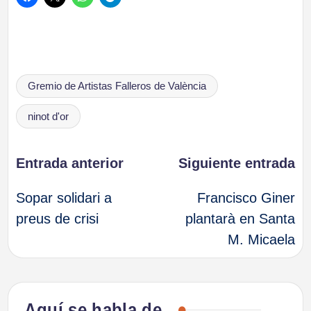
Etiquetas:
Gremio de Artistas Falleros de València
ninot d'or
Navegación
Entrada anterior
Siguiente entrada
Sopar solidari a
Francisco Giner
de
preus de crisi
plantarà en Santa
M. Micaela
entradas
Aquí se habla de…