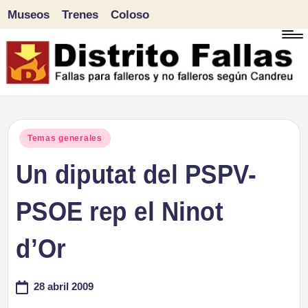
Museos
Trenes
Coloso
Saltar
al
contenido
D
Fallas
para
i
Publicado
Temas generales
falleros
en
Un diputat del PSPV-
s
y
tr
PSOE rep el Ninot
no
falleros
it
d’Or
según
o
Candreu
28 abril 2009
F