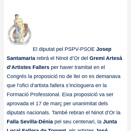
a
ll
a
El diputat pel PSPV-PSOE
Josep
s
Santamaria
rebrà el Ninot d’Or del
Gremi Artesà
d’Artistes Fallers
per haver tramitat en el
Congrés la proposició no de llei on es demanava
que l’ofici d’artista fallera s’incloguera en la
Formació Professional. Eixa proposició va ser
aprovada el 17 de març per unanimitat dels
diputats nacionals. També rebran el Ninot d’Or la
Falla Sevilla-Dénia
pel seu centenari, la
Junta
Local Fallera de Torrent
, els artistes
José