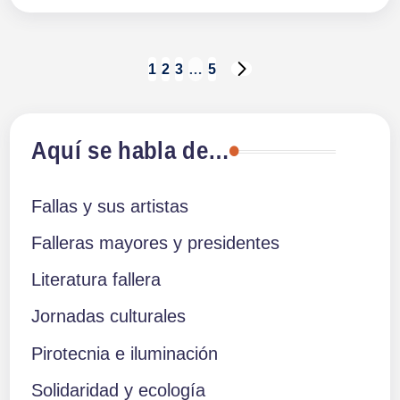
Paginación
1
2
3
…
5
SIGUIENTE
PÁGINA
de
Aquí se habla de…
entradas
Fallas y sus artistas
Falleras mayores y presidentes
Literatura fallera
Jornadas culturales
Pirotecnia e iluminación
Solidaridad y ecología