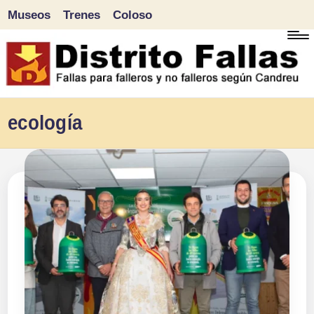
Museos
Trenes
Coloso
Saltar
al
contenido
D
Fallas
ecología
para
i
falleros
s
y
tr
no
falleros
it
según
o
Candreu
F