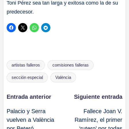
Toni Pérez sea tan larga y exitosa como la de su
predecesor.
Etiquetas:
artistas falleros
comisiones falleras
sección especial
València
Navegación
Entrada anterior
Siguiente entrada
Palacio y Serra
Fallece Joan V.
de
vuelven a València
Ramírez, el primer
por Beteró
‘rutero’ por todas