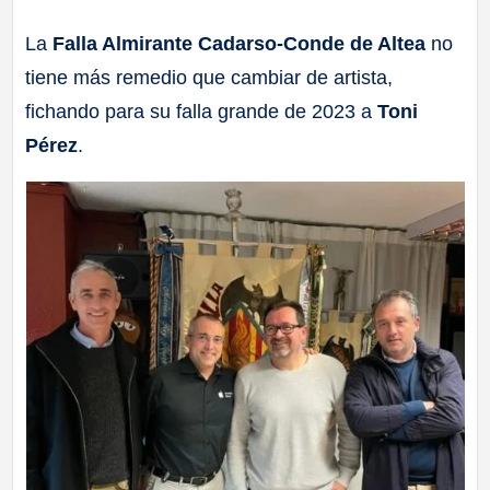
a
La
Falla Almirante Cadarso-Conde de Altea
no
tiene más remedio que cambiar de artista,
ll
fichando para su falla grande de 2023 a
Toni
a
Pérez
.
s