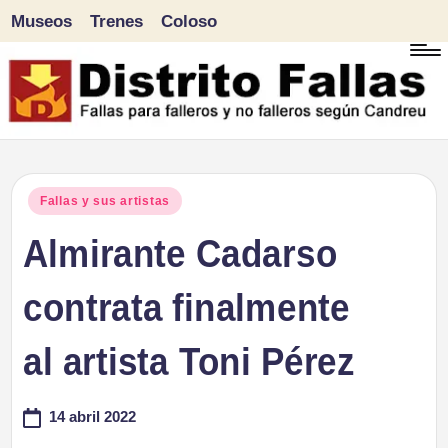
Museos
Trenes
Coloso
Saltar
al
contenido
D
Fallas
para
i
Publicado
Fallas y sus artistas
falleros
en
Almirante Cadarso
s
y
tr
contrata finalmente
no
falleros
it
al artista Toni Pérez
según
o
Candreu
14 abril 2022
F