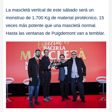
a
La mascletà vertical de este sábado será un
monstruo de 1.700 Kg de material pirotécnico, 15
ll
veces más potente que una mascletà normal.
a
Hasta las ventanas de Puigdemont van a temblar.
s