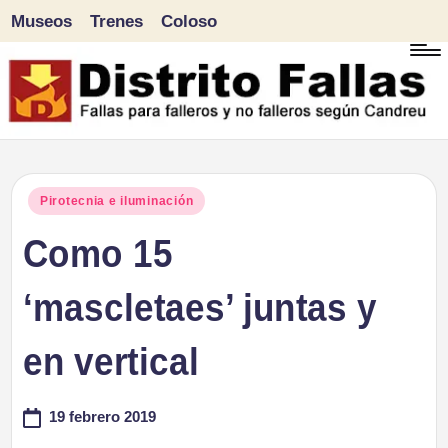
Museos
Trenes
Coloso
Saltar
al
contenido
D
Fallas
para
i
Publicado
Pirotecnia e iluminación
falleros
en
Como 15
s
y
tr
‘mascletaes’ juntas y
no
falleros
it
en vertical
según
o
Candreu
19 febrero 2019
F