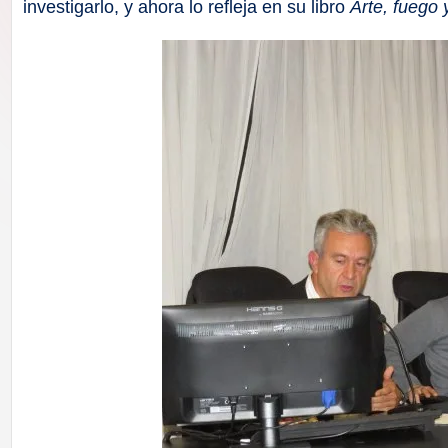
F
investigarlo, y ahora lo refleja en su libro
Arte, fuego 
a
ll
a
s