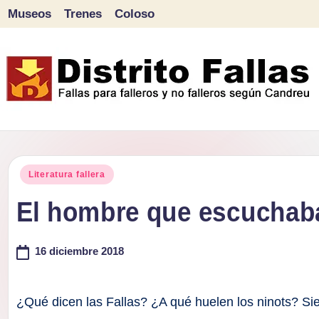
Museos
Trenes
Coloso
Saltar
al
contenido
D
Fallas
para
i
Publicado
falleros
Literatura fallera
s
en
y
El hombre que escuchaba
tr
no
falleros
16 diciembre 2018
it
según
o
Candreu
¿Qué dicen las Fallas? ¿A qué huelen los ninots? Si