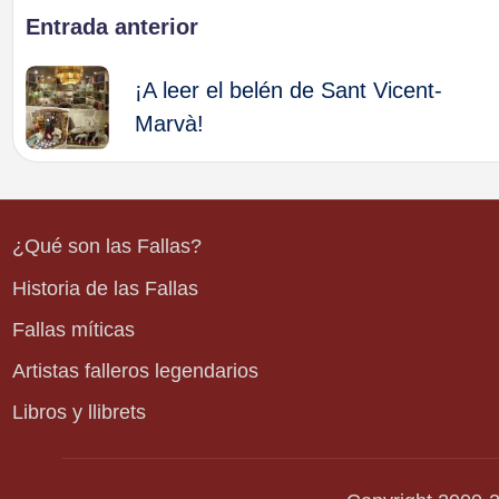
Navegación
Entrada anterior
de
¡A leer el belén de Sant Vicent-
Marvà!
entradas
¿Qué son las Fallas?
Historia de las Fallas
Fallas míticas
Artistas falleros legendarios
Libros y llibrets