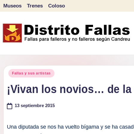
Museos
Trenes
Coloso
Saltar
al
contenido
D
Fallas
para
i
Publicado
falleros
Fallas y sus artistas
s
en
y
¡Vivan los novios… de la
tr
no
falleros
13 septiembre 2015
it
según
o
Candreu
Una diputada se nos ha vuelto bígama y se ha casado