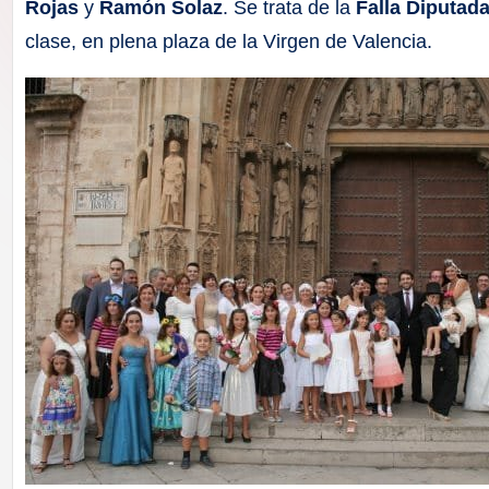
F
Rojas
y
Ramón Solaz
. Se trata de la
Falla Diputa
clase, en plena plaza de la Virgen de Valencia.
a
ll
a
s