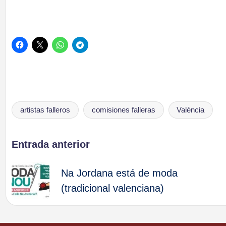
artistas falleros
comisiones falleras
València
Etiquetas:
Navegación
Entrada anterior
de
Na Jordana está de moda
(tradicional valenciana)
entradas