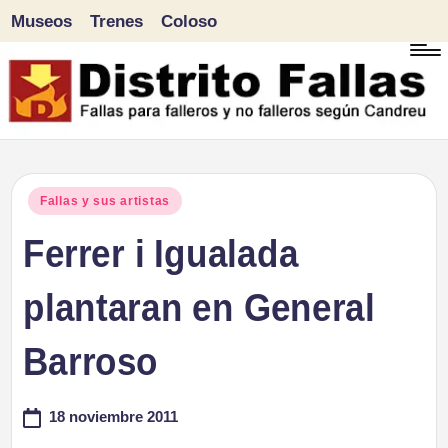
Museos
Trenes
Coloso
Saltar
al
contenido
D
Fallas
para
i
Publicado
Fallas y sus artistas
falleros
en
Ferrer i Igualada
s
y
tr
plantaran en General
no
falleros
it
Barroso
según
o
Candreu
18 noviembre 2011
F