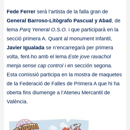
a
Fede Ferrer
serà l’artista de la falla gran de
General Barroso-Litògrafo Pascual y Abad
, de
ll
lema
Parq Yeneral O.S.O.
i que participarà en la
a
secció primera A. Quant al monument infantil,
Javier Igualada
se n’encarregarà per primera
s
volta, fent-ho amb el lema
Este jove ravachol
menja sense cap control
i en sección segona.
Esta comissió participa en la mostra de maquetes
de la Federació de Falles de Primera A que hi ha
oberta fins diumenge a l’Ateneu Mercantil de
València.