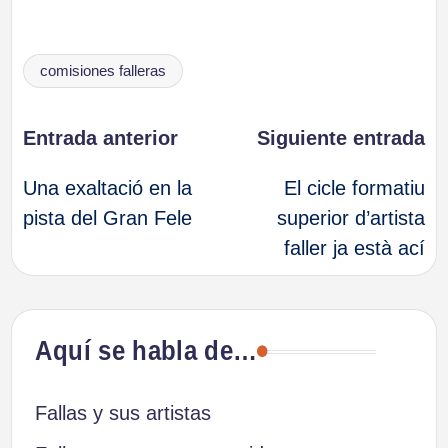
Etiquetas:
comisiones falleras
Navegación
Entrada anterior
Siguiente entrada
Una exaltació en la
El cicle formatiu
de
pista del Gran Fele
superior d’artista
faller ja està ací
entradas
Aquí se habla de…
Fallas y sus artistas